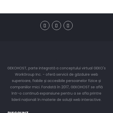
GEKOHOST, parte integrată a conceptului virtual GEKO's
WorkGroup Inc. - oferă servicii de găzduire web
superioare, fiabile și accesibile persoanelor fizice și
companiilor mici. Fondată în 2017, GEKOHOST se află
într-o continuă expansiune pentru a se afla printre
liderii naționali în materie de soluții web interactive.