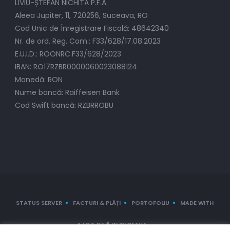
LIVIU-ȘTEFAN NICHITA P.F.A.
Aleea Jupiter, 11, 720256, Suceava, RO
Cod Unic de Înregistrare Fiscală: 48642340
Nr. de ord. Reg. Com.: F33/628/17.08.2023
E.U.I.D.: ROONRC.F33/628/2023
IBAN: RO17RZBR0000060023088124
Monedă: RON
Nume bancă: Raiffeisen Bank
Cod Swift bancă: RZBRROBU
STATUS SERVER
FACTURI & PLĂȚI
PORTOFOLIU
MADE WITH
A LOT OF ☕ IN SUCEAVA