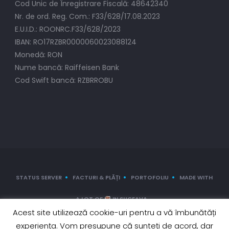
Cod Unic de Înregistrare Fiscală: 48642340
Nr. de ord. Reg. Com.: F33/628/17.08.2023
E.U.I.D.: ROONRC.F33/628/2023
IBAN: RO17RZBR0000060023088124
Monedă: RON
Nume bancă: Raiffeisen Bank
Cod Swift bancă: RZBRROBU
STATUS SERVER
FACTURI & PLĂȚI
PORTOFOLIU
MADE WITH
A LOT OF
IN SUCEAVA
Acest site utilizează cookie-uri pentru a vă îmbunătăți
© 2017-2027 GEKOHOST România | Creat cu
de GEKO's WorkGroup
experiența. Vom presupune că sunteți de acord, dar