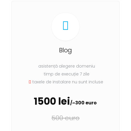
Blog
asistență alegere domeniu
timp de execuție 7 zile
taxele de instalare nu sunt incluse
1500 lei
/~300 euro
500 euro