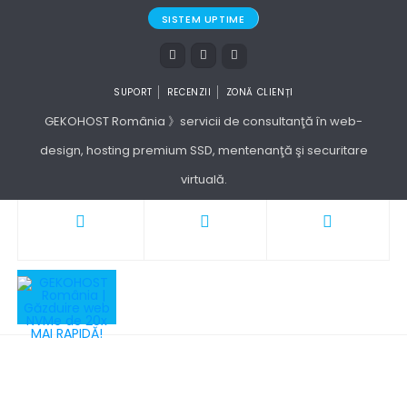
SISTEM UPTIME
SUPORT
RECENZII
ZONĂ CLIENȚI
GEKOHOST România 》servicii de consultanţă în web-
design, hosting premium SSD, mentenanţă şi securitare
virtuală.